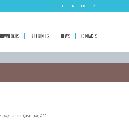
IT
EN
FR
ΕΛ
DOWNLOADS
REFERENCES
NEWS
CONTACTS
νεροχυτη, mηχανισμός Ø25