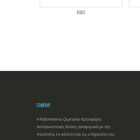
DS023
COMPANY
Η Rubinetteria Quaranta προσφέρει
ανταγωνιστικές λύσεις αναφορικά με την
ποιότητα, το κόστος και τις υπηρεσίες της,