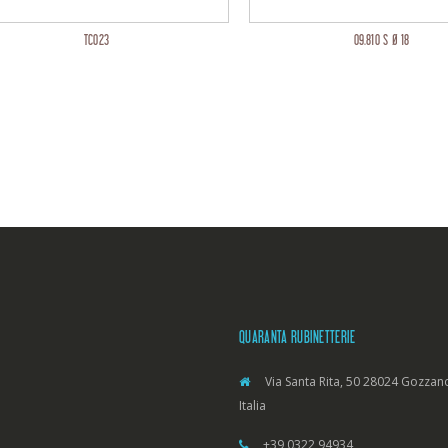
TC023
09.810 S Ø 18
QUARANTA RUBINETTERIE
Via Santa Rita, 50 28024 Gozzano
Italia
+39 0322 94934