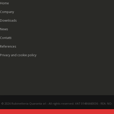
Home
Company
Downloads
News
Contatti
References
Privacy and cookie policy
© 2026 Rubinetteria Quaranta srl - All rights reserved. VAT 01486660036 - REA: NO-
177287 - Share capital € 93.000,00 i.v. -
PEC
|
Credits:
Vecchi & Besso