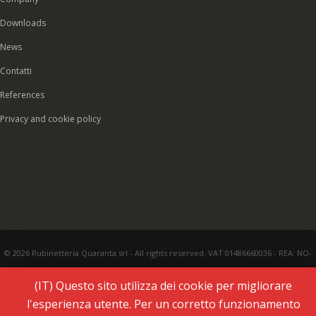
Downloads
News
Contatti
References
Privacy and cookie policy
© 2026 Rubinetteria Quaranta srl - All rights reserved. VAT 01486660036 - REA: NO-
177287 - Share capital € 93.000,00 i.v. -
PEC
|
Credits:
Vecchi & Besso
(IT) Questo sito utilizza dei cookie per migliorare
l'esperienza utente. Per un corretto funzionamento