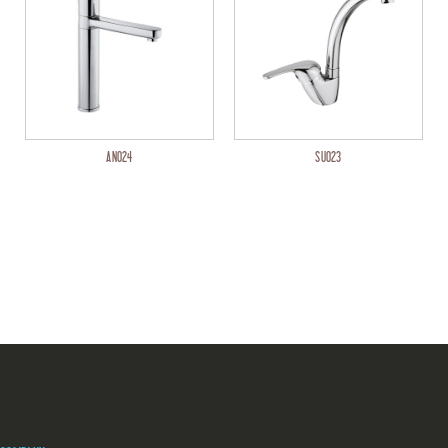
AN024
SU023