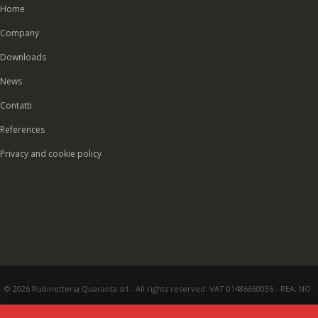
Home
Company
Downloads
News
Contatti
References
Privacy and cookie policy
© 2026 Rubinetteria Quaranta srl - All rights reserved. VAT 01486660036 - REA: NO-
177287 - Share capital € 93.000,00 i.v. -
PEC
|
Credits:
Vecchi & Besso