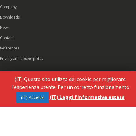
Company
Downloads
News
Contatti
References
Privacy and cookie policy
(IT) Questo sito utilizza dei cookie per migliorare
l'esperienza utente. Per un corretto funzionamento
(IT) Leggi l'informativa estesa
(IT) Accetta
© 2026 Rubinetteria Quaranta srl - All rights reserved. VAT 01486660036 - REA: NO-
177287 - Share capital € 93.000,00 i.v. -
PEC
|
Credits:
Vecchi & Besso