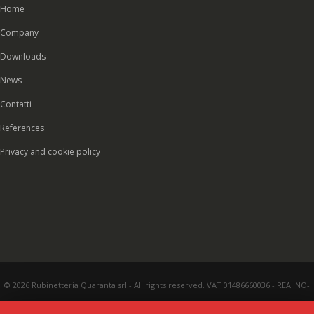
Home
Company
Downloads
News
Contatti
References
Privacy and cookie policy
© 2026 Rubinetteria Quaranta srl - All rights reserved. VAT 01486660036 - REA: NO-
177287 - Share capital € 93.000,00 i.v. -
PEC
|
Credits:
Vecchi & Besso