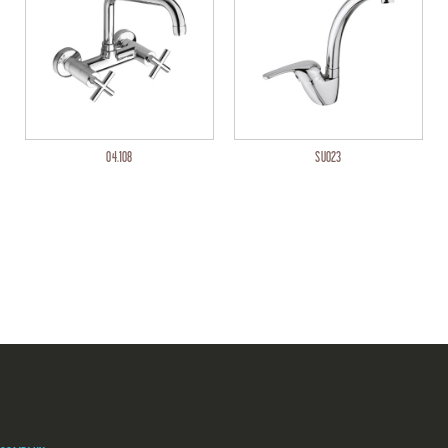
04.108
SU023