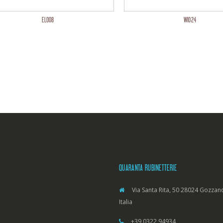
EL008
WI024
QUARANTA RUBINETTERIE
Via Santa Rita, 50 28024 Gozzano
Italia
+39 0322 94934