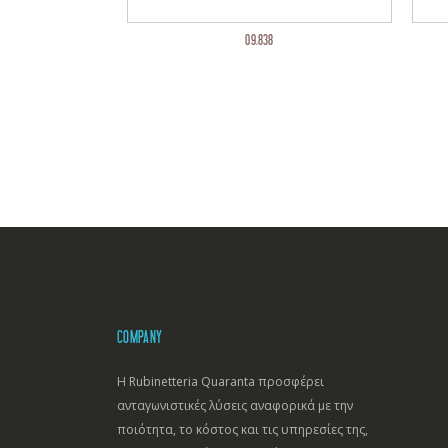
09.838
COMPANY
Η Rubinetteria Quaranta προσφέρει
ανταγωνιστικές λύσεις αναφορικά με την
ποιότητα, το κόστος και τις υπηρεσίες της,