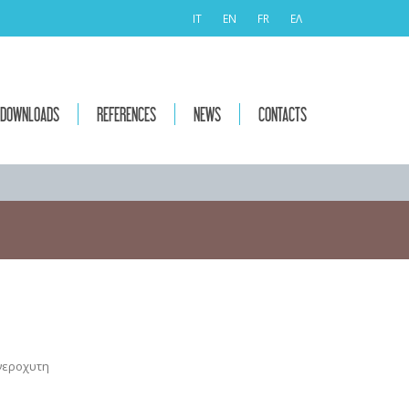
IT
EN
FR
ΕΛ
DOWNLOADS
REFERENCES
NEWS
CONTACTS
νεροχυτη