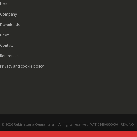
Home
Company
Downloads
News
Contatti
References
Privacy and cookie policy
© 2026 Rubinetteria Quaranta srl - All rights reserved. VAT 01486660036 - REA: NO-
177287 - Share capital € 93.000,00 i.v. -
PEC
|
Credits:
Vecchi & Besso