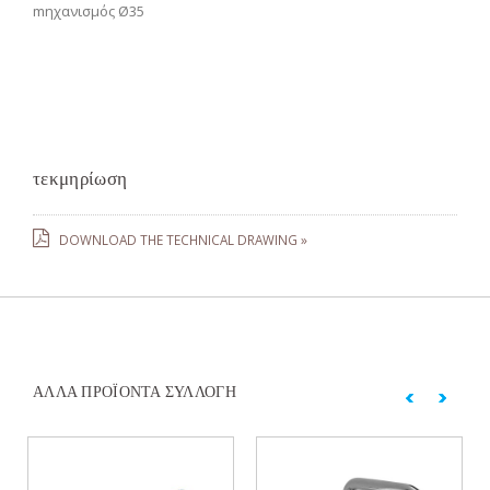
mηχανισμός Ø35
τεκμηρίωση
DOWNLOAD THE TECHNICAL DRAWING »
ΆΛΛΑ ΠΡΟΪΌΝΤΑ ΣΥΛΛΟΓΉ