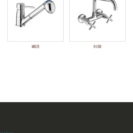
MI028
04.108