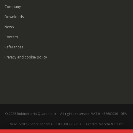
Company
Downloads
News
Contatti
References
Privacy and cookie policy
© 2026 Rubinetteria Quaranta srl - All rights reserved. VAT 01486660036 - REA:
NO-177287 - Share capital € 93.000,00 i.v. -
PEC
|
Credits:
Vecchi & Besso