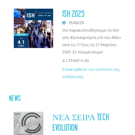
ISH 2025
15/02/25
Θα παρακολουθήσουμε το ISH
στη Φρανκφούρτη επί του Μάιν
από τις 17 έως τις 21 Μαρτίου
2025. Σε περιμένουμε!
4.1 ΣΤΑΝΤ H 30
Επισκεφθείτε τον ιστότοπο της
εκδήλωσης
NEWS
ΝΈΑ ΣΕΙΡΆ TECH
EVOLUTION