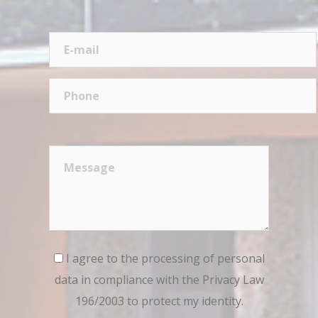
I agree to the processing of personal
data in compliance with the Privacy Law
196/2003 to protect my identity.