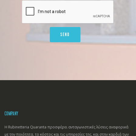
COMPANY
Η Rubinetteria Quaranta προσφέρει ανταγωνιστικές λύσεις αναφορικά
με την ποιότητα, το κόστος και τις υπηρεσίες της, και στην καρδιά των