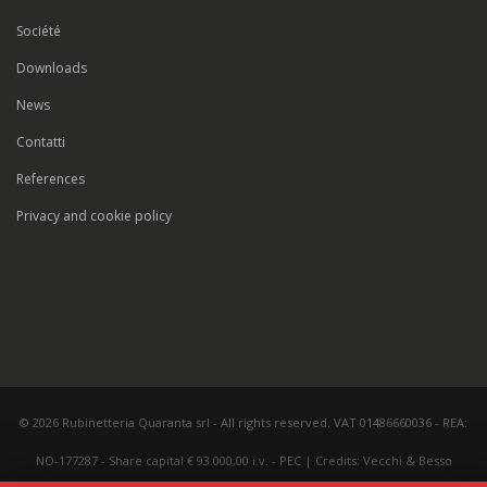
Société
Downloads
News
Contatti
References
Privacy and cookie policy
© 2026 Rubinetteria Quaranta srl - All rights reserved. VAT 01486660036 - REA:
NO-177287 - Share capital € 93.000,00 i.v. -
PEC
|
Credits:
Vecchi & Besso