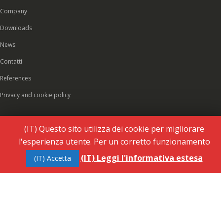
Company
Downloads
News
Contatti
References
Privacy and cookie policy
(IT) Questo sito utilizza dei cookie per migliorare
l'esperienza utente. Per un corretto funzionamento
(IT) Leggi l'informativa estesa
(IT) Accetta
© 2026 Rubinetteria Quaranta srl - All rights reserved. VAT 01486660036 - REA: NO-
177287 - Share capital € 93.000,00 i.v. -
PEC
|
Credits:
Vecchi & Besso