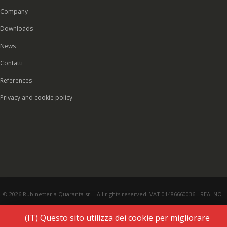
Company
Downloads
News
Contatti
References
Privacy and cookie policy
© 2026 Rubinetteria Quaranta srl - All rights reserved. VAT 01486660036 - REA: NO-
177287 - Share capital € 93.000,00 i.v. -
PEC
|
Credits:
Vecchi & Besso
(IT) Questo sito utilizza dei cookie per migliorare