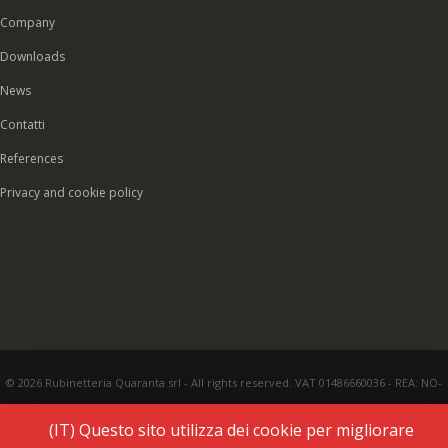
Company
Downloads
News
Contatti
References
Privacy and cookie policy
© 2026 Rubinetteria Quaranta srl - All rights reserved. VAT 01486660036 - REA: NO-
177287 - Share capital € 93.000,00 i.v. -
PEC
|
Credits:
Vecchi & Besso
(IT) Questo sito utilizza dei cookie per migliorare