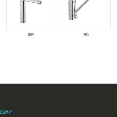
AN024
12125
COMPANY