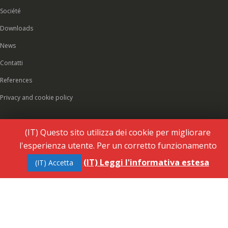
Société
Downloads
News
Contatti
References
Privacy and cookie policy
(IT) Questo sito utilizza dei cookie per migliorare
l'esperienza utente. Per un corretto funzionamento
(IT) Leggi l'informativa estesa
(IT) Accetta
© 2026 Rubinetteria Quaranta srl - All rights reserved. VAT 01486660036 - REA: NO-
177287 - Share capital € 93.000,00 i.v. -
PEC
|
Credits:
Vecchi & Besso