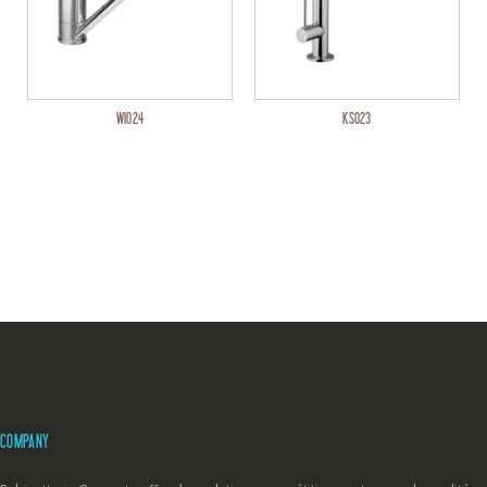
WI024
KS023
COMPANY