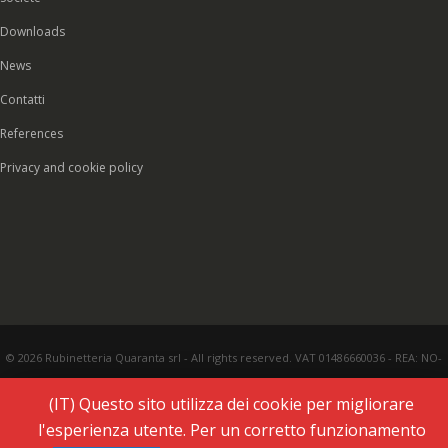
Downloads
News
Contatti
References
Privacy and cookie policy
© 2026 Rubinetteria Quaranta srl - All rights reserved. VAT 01486660036 - REA: NO-
177287 - Share capital € 93.000,00 i.v. -
PEC
|
Credits:
Vecchi & Besso
(IT) Questo sito utilizza dei cookie per migliorare
l'esperienza utente. Per un corretto funzionamento