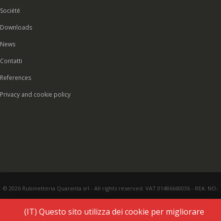
Société
Downloads
News
Contatti
References
Privacy and cookie policy
© 2026 Rubinetteria Quaranta srl - All rights reserved. VAT 01486660036 - REA: NO-
177287 - Share capital € 93.000,00 i.v. -
PEC
|
Credits:
Vecchi & Besso
(IT) Questo sito utilizza dei cookie per migliorare