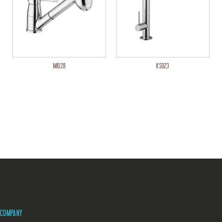
MI028
KS023
COMPANY