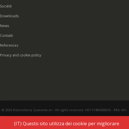
Société
Downloads
News
Contatti
References
Privacy and cookie policy
© 2026 Rubinetteria Quaranta srl - All rights reserved. VAT 01486660036 - REA: NO-
177287 - Share capital € 93.000,00 i.v. -
PEC
|
Credits:
Vecchi & Besso
(IT) Questo sito utilizza dei cookie per migliorare