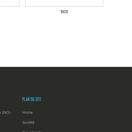
WI008
PLAN DU SITE
 (NO) -
Home
Société