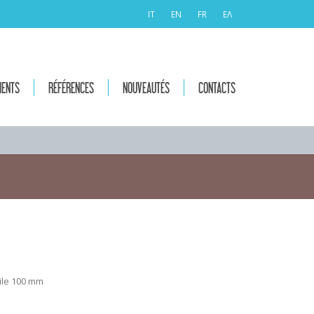
IT
EN
FR
ΕΛ
MENTS
RÉFÉRENCES
NOUVEAUTÉS
CONTACTS
ile 100 mm