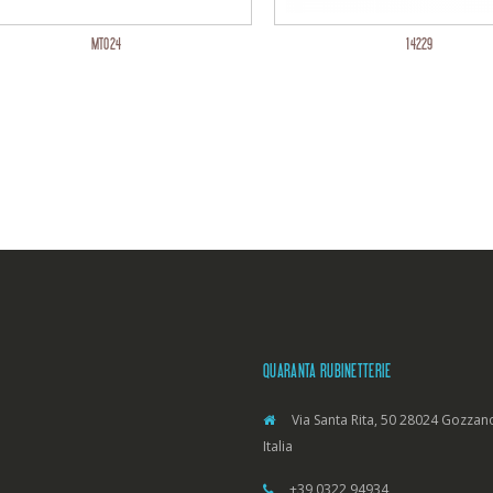
MT024
14229
QUARANTA RUBINETTERIE
Via Santa Rita, 50 28024 Gozzano
Italia
+39 0322 94934