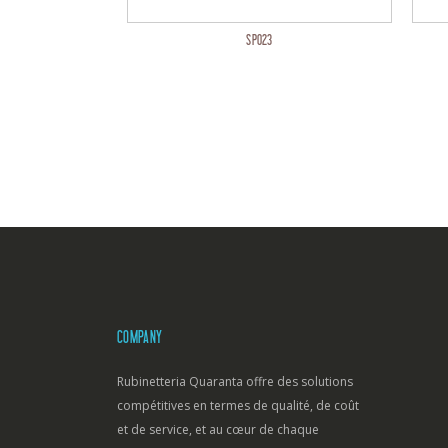
SP023
COMPANY
Rubinetteria Quaranta offre des solutions
compétitives en termes de qualité, de coût
et de service, et au cœur de chaque