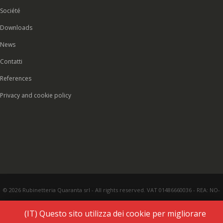
Société
Downloads
News
Contatti
References
Privacy and cookie policy
© 2026 Rubinetteria Quaranta srl - All rights reserved. VAT 01486660036 - REA: NO-
177287 - Share capital € 93.000,00 i.v. -
PEC
|
Credits:
Vecchi & Besso
(IT) Questo sito utilizza dei cookie per migliorare