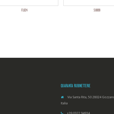
FL024
SU009
QUARANTA RUBINETTERIE
Via Santa Rita, 50 28024 Gozzano
Italia
+39 0322 94934