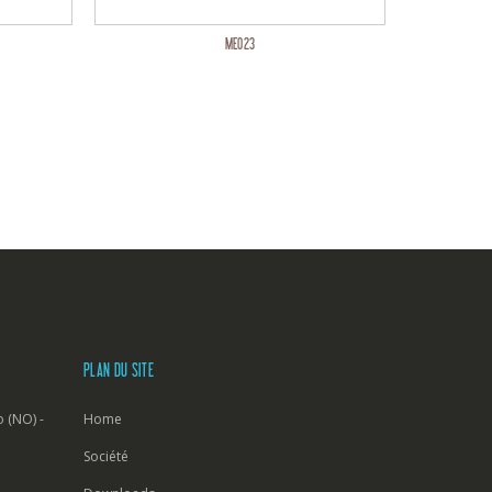
ME023
PLAN DU SITE
 (NO) -
Home
Société