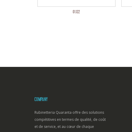
01.122
COMPANY
Rubinetteria Quaranta offre des solutions
compétitives en termes de qualité, de coût
et de service, et au cœur de chaque