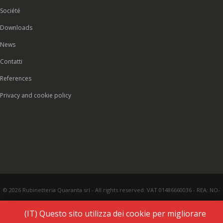
Société
Downloads
News
Contatti
References
Privacy and cookie policy
© 2026 Rubinetteria Quaranta srl - All rights reserved. VAT 01486660036 - REA: NO-
177287 - Share capital € 93.000,00 i.v. -
PEC
|
Credits:
Vecchi & Besso
(IT) Questo sito utilizza dei cookie per migliorare