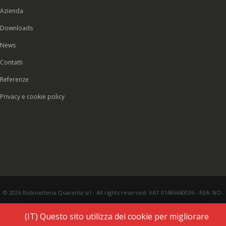
Azienda
Downloads
News
Contatti
Referenze
Privacy e cookie policy
© 2026 Rubinetteria Quaranta srl - All rights reserved. VAT 01486660036 - REA: NO-
177287 - Share capital € 93.000,00 i.v. -
PEC
|
Credits:
Vecchi & Besso
(IT) Questo sito utilizza dei cookie per migliorare