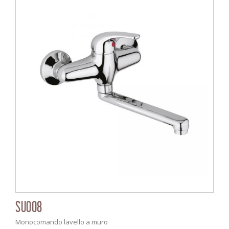
SU008
Monocomando lavello a muro