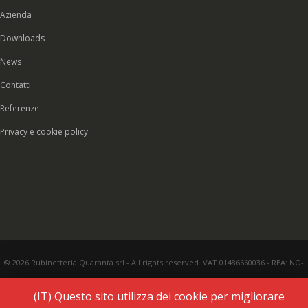
Azienda
Downloads
News
Contatti
Referenze
Privacy e cookie policy
© 2026 Rubinetteria Quaranta srl - All rights reserved. VAT 01486660036 - REA: NO-
177287 - Share capital € 93.000,00 i.v. -
PEC
|
Credits:
Vecchi & Besso
(IT) Questo sito utilizza dei cookie per migliorare