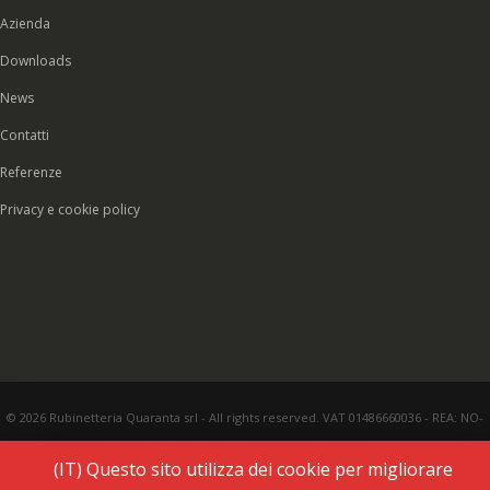
Azienda
Downloads
News
Contatti
Referenze
Privacy e cookie policy
© 2026 Rubinetteria Quaranta srl - All rights reserved. VAT 01486660036 - REA: NO-
177287 - Share capital € 93.000,00 i.v. -
PEC
|
Credits:
Vecchi & Besso
(IT) Questo sito utilizza dei cookie per migliorare