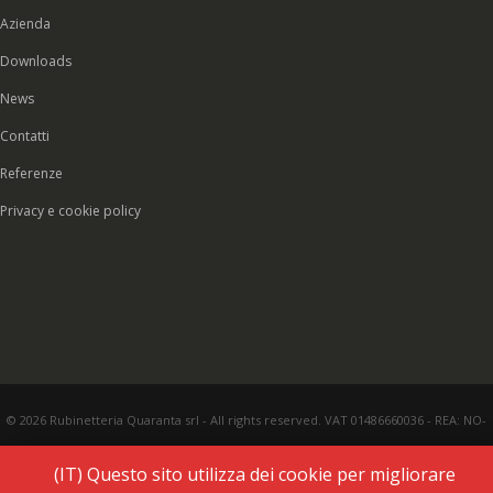
Azienda
Downloads
News
Contatti
Referenze
Privacy e cookie policy
© 2026 Rubinetteria Quaranta srl - All rights reserved. VAT 01486660036 - REA: NO-
177287 - Share capital € 93.000,00 i.v. -
PEC
|
Credits:
Vecchi & Besso
(IT) Questo sito utilizza dei cookie per migliorare