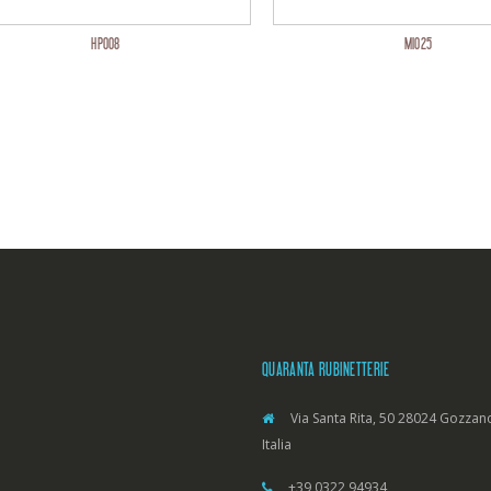
HP008
MI025
QUARANTA RUBINETTERIE
Via Santa Rita, 50 28024 Gozzano
Italia
+39 0322 94934