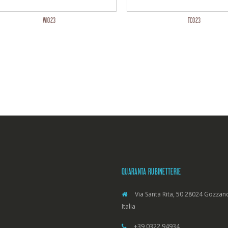
WI023
TC023
QUARANTA RUBINETTERIE
Via Santa Rita, 50 28024 Gozzano
Italia
+39 0322 94934