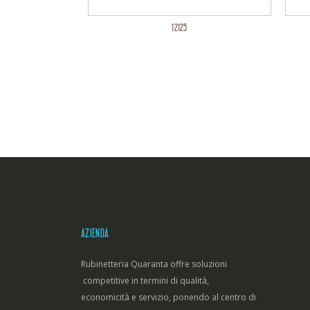
8
12125
AZIENDA
Rubinetteria Quaranta offre soluzioni
competitive in termini di qualità,
economicità e servizio, ponendo al centro di