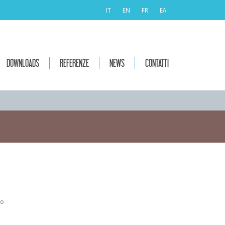
IT
EN
FR
ΕΛ
DOWNLOADS
REFERENZE
NEWS
CONTATTI
so