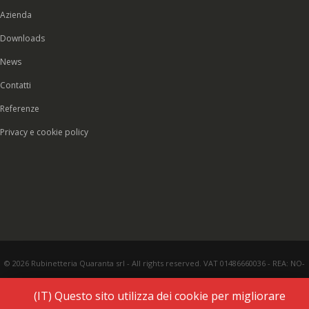
Azienda
Downloads
News
Contatti
Referenze
Privacy e cookie policy
© 2026 Rubinetteria Quaranta srl - All rights reserved. VAT 01486660036 - REA: NO-
177287 - Share capital € 93.000,00 i.v. -
PEC
|
Credits:
Vecchi & Besso
(IT) Questo sito utilizza dei cookie per migliorare