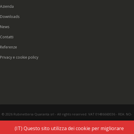
Azienda
Downloads
News
Contatti
Referenze
Privacy e cookie policy
© 2026 Rubinetteria Quaranta srl - All rights reserved. VAT 01486660036 - REA: NO-
177287 - Share capital € 93.000,00 i.v. -
PEC
|
Credits:
Vecchi & Besso
(IT) Questo sito utilizza dei cookie per migliorare