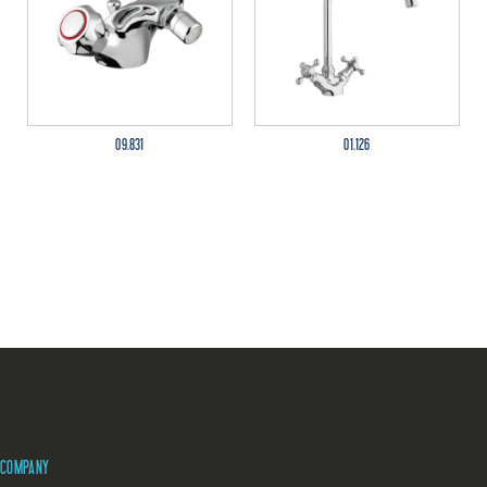
09.831
01.126
COMPANY