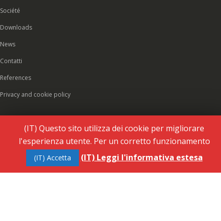
Société
Downloads
News
Contatti
References
Privacy and cookie policy
(IT) Questo sito utilizza dei cookie per migliorare
l'esperienza utente. Per un corretto funzionamento
(IT) Leggi l'informativa estesa
(IT) Accetta
© 2026 Rubinetteria Quaranta srl - All rights reserved. VAT 01486660036 - REA: NO-
177287 - Share capital € 93.000,00 i.v. -
PEC
|
Credits:
Vecchi & Besso