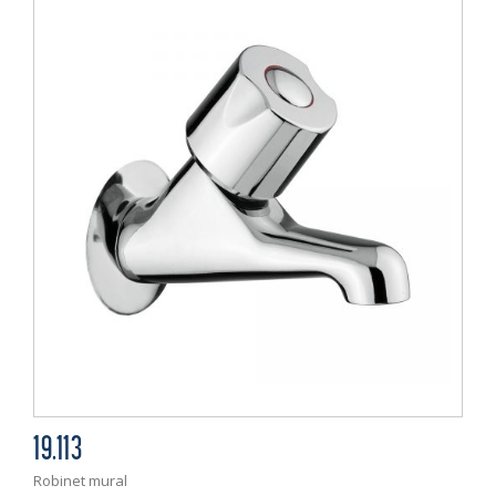
19.113
Robinet mural