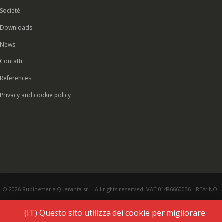
Société
Downloads
News
Contatti
References
Privacy and cookie policy
© 2026 Rubinetteria Quaranta srl - All rights reserved. VAT 01486660036 - REA: NO-
177287 - Share capital € 93.000,00 i.v. -
PEC
|
Credits:
Vecchi & Besso
(IT) Questo sito utilizza dei cookie per migliorare