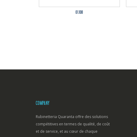
01.108
COMPANY
Rubinetteria Quaranta offre des solutions
compétitives en termes de qualité, de coût
et de service, et au cœur de chaque