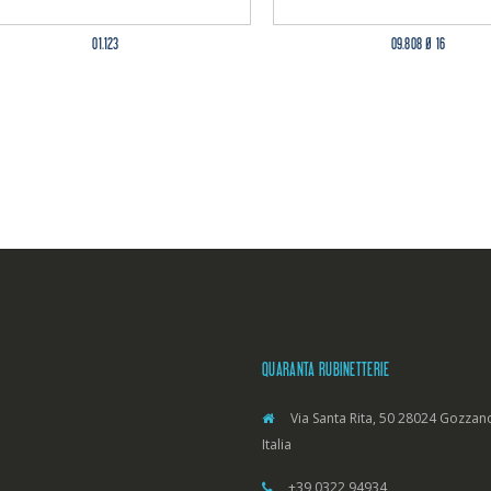
01.123
09.808 Ø 16
QUARANTA RUBINETTERIE
Via Santa Rita, 50 28024 Gozzano
Italia
+39 0322 94934