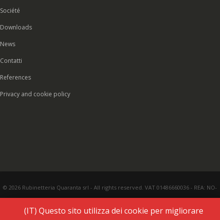
Société
Downloads
News
Contatti
References
Privacy and cookie policy
© 2026 Rubinetteria Quaranta srl - All rights reserved. VAT 01486660036 - REA: NO-
177287 - Share capital € 93.000,00 i.v. -
PEC
|
Credits:
Vecchi & Besso
(IT) Questo sito utilizza dei cookie per migliorare