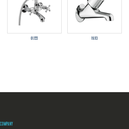
01.155
19.113
COMPANY