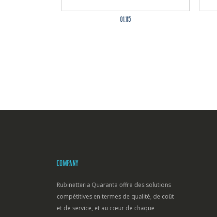
01.115
COMPANY
Rubinetteria Quaranta offre des solutions
compétitives en termes de qualité, de coût
et de service, et au cœur de chaque