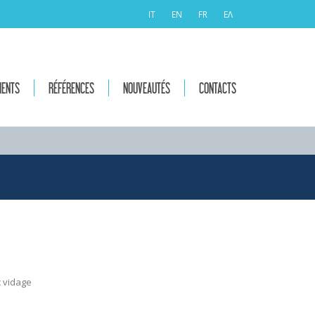
IT
EN
FR
ΕΛ
MENTS
RÉFÉRENCES
NOUVEAUTÉS
CONTACTS
 vidage