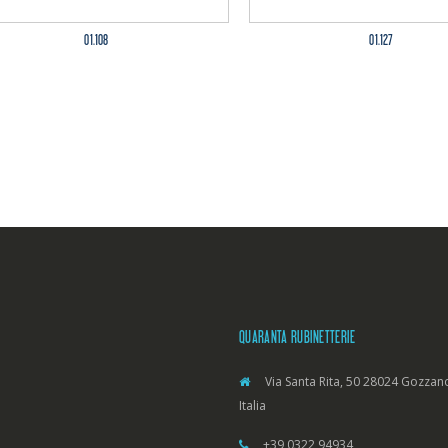
01.108
01.127
QUARANTA RUBINETTERIE
Via Santa Rita, 50 28024 Gozzano
Italia
+39 0322 94934