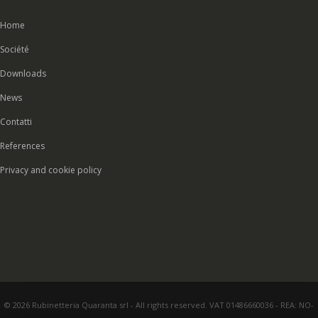
Home
Société
Downloads
News
Contatti
References
Privacy and cookie policy
© 2026 Rubinetteria Quaranta srl - All rights reserved. VAT 01486660036 - REA: NO-