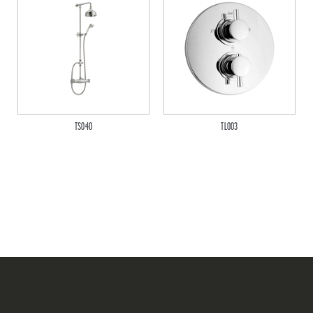
TS040
TL003