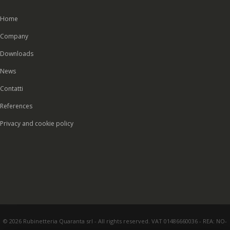
Home
Company
Downloads
News
Contatti
References
Privacy and cookie policy
© 2026 Rubinetteria Quaranta srl - All rights reserved. VAT 01486660036 - REA: NO-