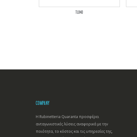
TL040
COMPANY
Η Rubinetteria Quaranta προσφέρει
ανταγωνιστικές λύσεις αναφορικά με την
ποιότητα, το κόστος και τις υπηρεσίες της,