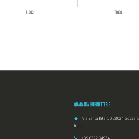
TL003
TL000
QUARANTA RUBINETTERIE
Via Santa Rita, 50 28024 Gozzano
Italia
+39 0322 94934