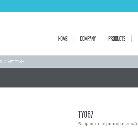
HOME
COMPANY
PRODUCTS
ΙΟ
/
ART. TY067
TY067
Θερμοστατική μπαταρία ντουζι