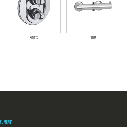
30.003
TL069
COMPANY