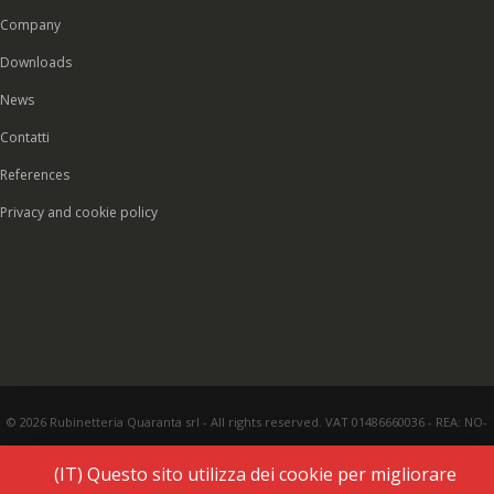
Company
Downloads
News
Contatti
References
Privacy and cookie policy
© 2026 Rubinetteria Quaranta srl - All rights reserved. VAT 01486660036 - REA: NO-
177287 - Share capital € 93.000,00 i.v. -
PEC
|
Credits:
Vecchi & Besso
(IT) Questo sito utilizza dei cookie per migliorare