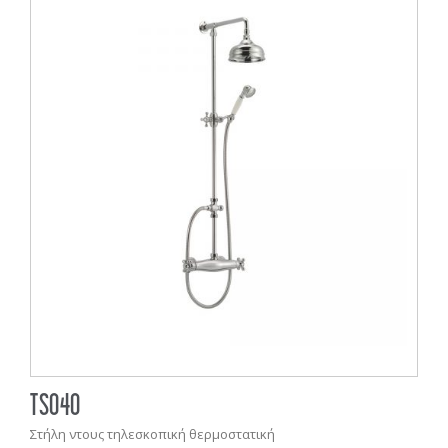
TS040
Στήλη ντους τηλεσκοπική θερμοστατική