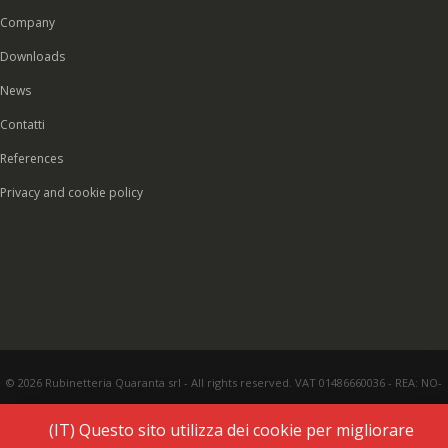
Company
Downloads
News
Contatti
References
Privacy and cookie policy
© 2026 Rubinetteria Quaranta srl - All rights reserved. VAT 01486660036 - REA: NO-
177287 - Share capital € 93.000,00 i.v. -
PEC
|
Credits:
Vecchi & Besso
(IT) Questo sito utilizza dei cookie per migliorare