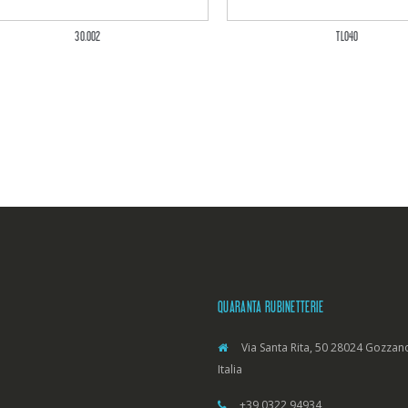
30.002
TL040
QUARANTA RUBINETTERIE
Via Santa Rita, 50 28024 Gozzano
Italia
+39 0322 94934