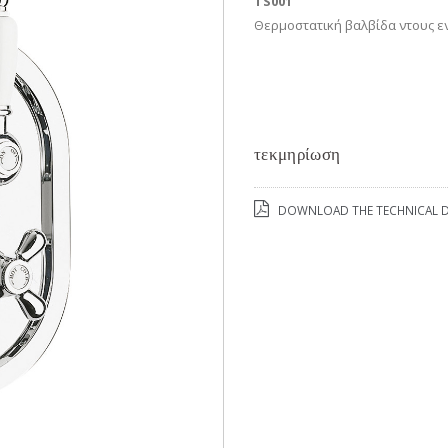
TS001
Θερμοστατική βαλβίδα ντους εν
τεκμηρίωση
DOWNLOAD THE TECHNICAL D