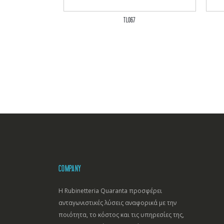
TL067
COMPANY
Η Rubinetteria Quaranta προσφέρει
ανταγωνιστικές λύσεις αναφορικά με την
ποιότητα, το κόστος και τις υπηρεσίες της,