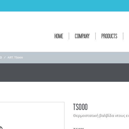
HOME
COMPANY
PRODUCTS
ΙΟ
/
ART. TS000
TS000
Θερμοστατική βαλβίδα ντους εν