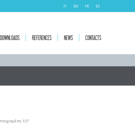
IT
EN
FR
ΕΛ
DOWNLOADS
REFERENCES
NEWS
CONTACTS
τοιχισμένη 1/2”