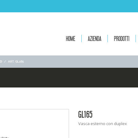
HOME
AZIENDA
PRODOTTI
ΙΟ
/
ART. GL165
GL165
Vasca esterno con duplex