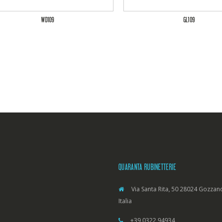
WD109
GL109
QUARANTA RUBINETTERIE
Via Santa Rita, 50 28024 Gozzano
Italia
+39 0322 94934