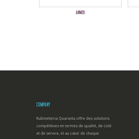
ABM20
COMPANY
Rubinetteria Quaranta offre des solutions
compétitives en termes de qualité, de coût
et de service, et au cœur de chaque