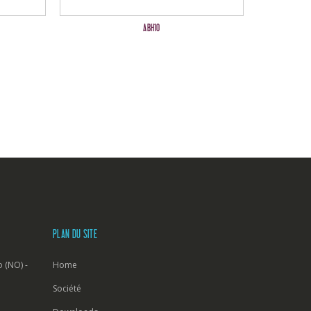
ABH10
PLAN DU SITE
 (NO) -
Home
Société