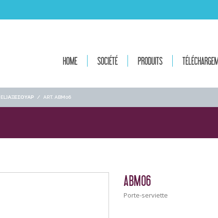
HOME
SOCIÉTÉ
PRODUITS
TÉLÉCHARGE
[:EL]ΑΞΕΣΟΥΑΡ
/
ART. ABM06
ABM06
Porte-serviette