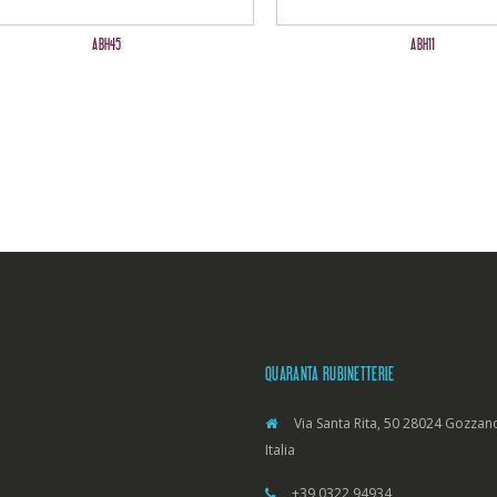
ABH45
ABH11
QUARANTA RUBINETTERIE
Via Santa Rita, 50 28024 Gozzano
Italia
+39 0322 94934