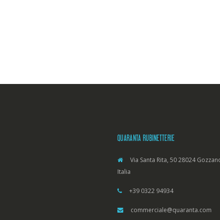
QUARANTA RUBINETTERIE
Via Santa Rita, 50 28024 Gozzano
Italia
+39 0322 94934
commerciale@quaranta.com