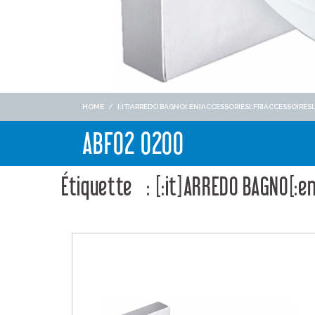
HOME
/
[:IT]ARREDO BAGNO[:EN]ACCESSORIES[:FR]ACCESSOIRES
ABF02 0200
Étiquette : [:it]ARREDO BAGNO