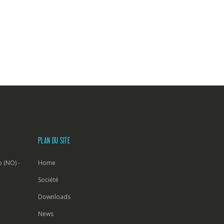
PLAN DU SITE
 (NO) -
Home
Société
Downloads
News