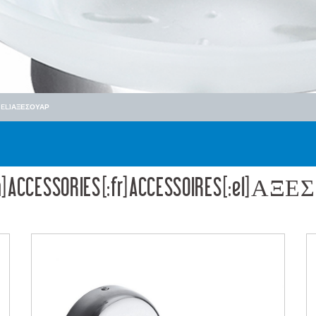
[:EL]ΑΞΕΣΟΥΑΡ
[:en]ACCESSORIES[:fr]ACCESSOIRES[:el]