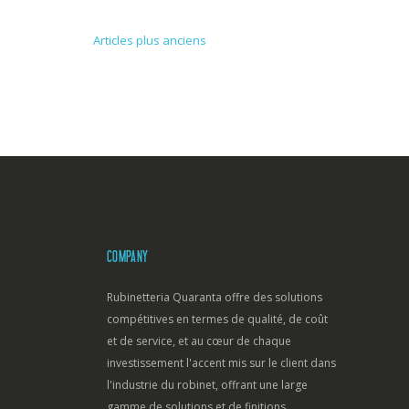
Articles plus anciens
Navigation
des
articles
COMPANY
Rubinetteria Quaranta offre des solutions
compétitives en termes de qualité, de coût
et de service, et au cœur de chaque
investissement l'accent mis sur le client dans
l'industrie du robinet, offrant une large
gamme de solutions et de finitions.