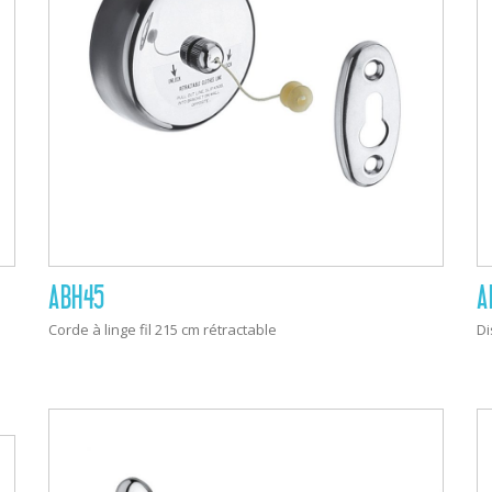
ABH45
A
Corde à linge fil 215 cm rétractable
Di