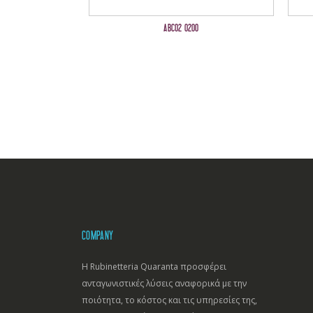
ABC02 0200
COMPANY
Η Rubinetteria Quaranta προσφέρει
ανταγωνιστικές λύσεις αναφορικά με την
ποιότητα, το κόστος και τις υπηρεσίες της,