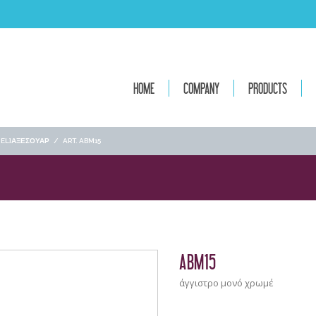
HOME
COMPANY
PRODUCTS
[:EL]ΑΞΕΣΟΥΑΡ
/
ART. ABM15
ABM15
άγγιστρο μονό χρωμέ