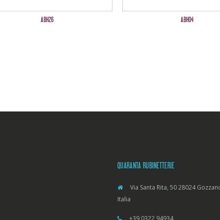
ABH26
ABH04
QUARANTA RUBINETTERIE
Via Santa Rita, 50 28024 Gozzano
Italia
+39 0322 94934