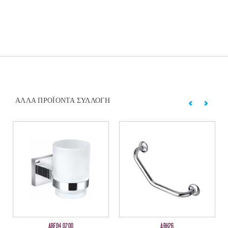
ΆΛΛΑ ΠΡΟΪΌΝΤΑ ΣΥΛΛΟΓΉ
ABF04 0200
ABH26