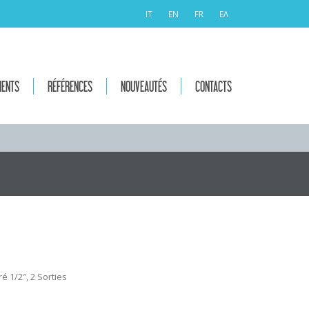
IT
EN
FR
ΕΛ
MENTS
RÉFÉRENCES
NOUVEAUTÉS
CONTACTS
 1/2″, 2 Sorties