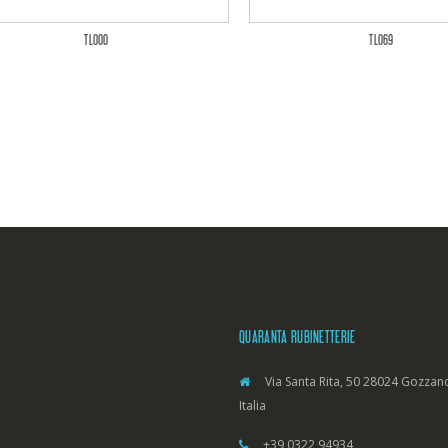
TL000
TL069
QUARANTA RUBINETTERIE
Via Santa Rita, 50 28024 Gozzano
Italia
+39 0322 94934