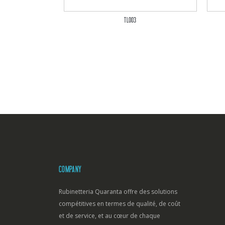
TL003
COMPANY
Rubinetteria Quaranta offre des solutions
compétitives en termes de qualité, de coût
et de service, et au cœur de chaque