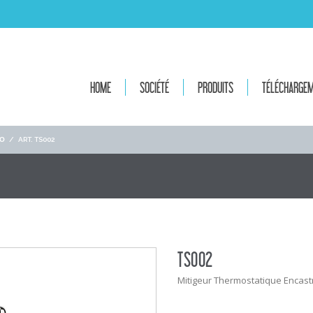
HOME
SOCIÉTÉ
PRODUITS
TÉLÉCHARGE
ΙΟ
/
ART. TS002
TS002
Mitigeur Thermostatique Encastré