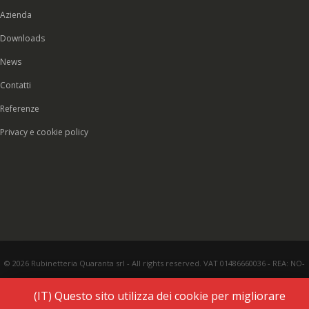
Azienda
Downloads
News
Contatti
Referenze
Privacy e cookie policy
© 2026 Rubinetteria Quaranta srl - All rights reserved. VAT 01486660036 - REA: NO-
177287 - Share capital € 93.000,00 i.v. -
PEC
|
Credits:
Vecchi & Besso
(IT) Questo sito utilizza dei cookie per migliorare