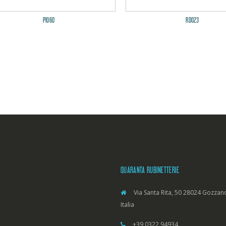
PI060
RD023
QUARANTA RUBINETTERIE
Via Santa Rita, 50 28024 Gozzano
Italia
+39 0322 94934