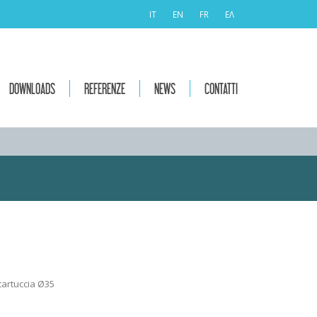
IT
EN
FR
ΕΛ
DOWNLOADS
REFERENZE
NEWS
CONTATTI
artuccia Ø35