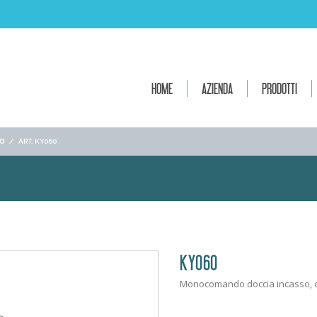
HOME
AZIENDA
PRODOTTI
ΙΟ
/
ART. KY060
KY060
Monocomando doccia incasso, c