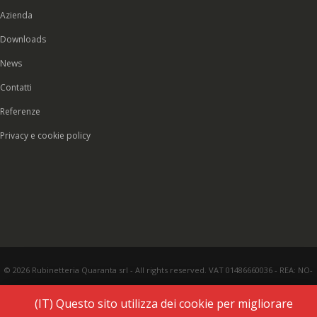
Azienda
Downloads
News
Contatti
Referenze
Privacy e cookie policy
© 2026 Rubinetteria Quaranta srl - All rights reserved. VAT 01486660036 - REA: NO-
177287 - Share capital € 93.000,00 i.v. -
PEC
|
Credits:
Vecchi & Besso
(IT) Questo sito utilizza dei cookie per migliorare